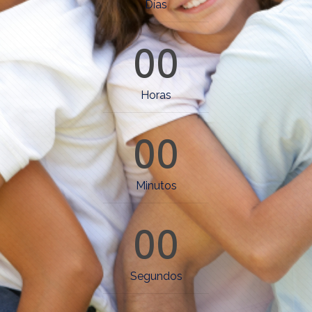
Días
00
Horas
00
Minutos
00
Segundos